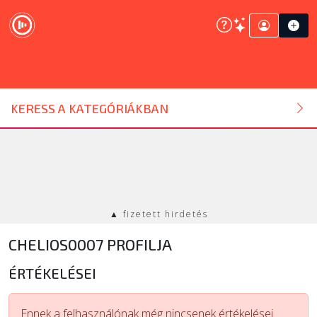
DJ ESZKÖZ
KERESS A KATEGÓRIÁKBAN
HANGTECHNIKA
FÉNYTECHNIKA
▲ fizetett hirdetés
STÚDIÓTECHNIKA
CHELIOS0007 PROFILJA
EGYÉB
ÉRTÉKELÉSEI
SZOLGÁLTATÁSOK
Ennek a felhasználónak még nincsenek értékelései.