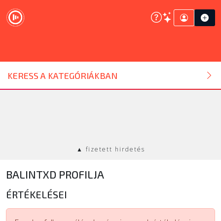
DJ ESZKÖZ
KERESS A KATEGÓRIÁKBAN
HANGTECHNIKA
FÉNYTECHNIKA
▲ fizetett hirdetés
STÚDIÓTECHNIKA
BALINTXD PROFILJA
EGYÉB
ÉRTÉKELÉSEI
SZOLGÁLTATÁSOK