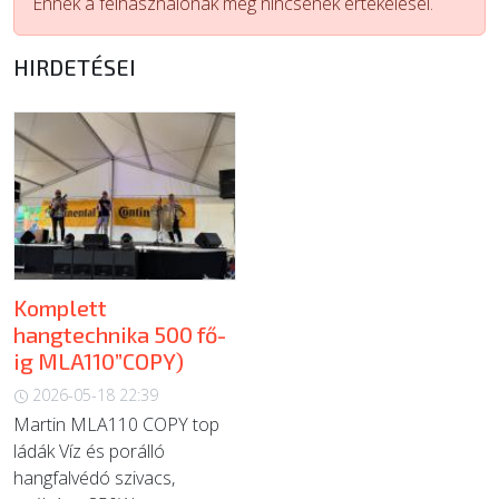
Ennek a felhasználónak még nincsenek értékelései.
ÚJ TERMÉKEK
HIRDETÉSEI
Komplett
hangtechnika 500 fő-
ig MLA110”COPY)
2026-05-18 22:39
Martin MLA110 COPY top
ládák Víz és porálló
hangfalvédó szivacs,