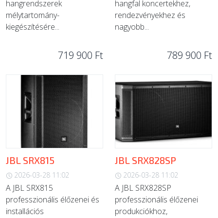
hangrendszerek
hangfal koncertekhez,
mélytartomány-
rendezvényekhez és
kiegészítésére...
nagyobb...
719 900 Ft
789 900 Ft
JBL SRX815
JBL SRX828SP
2026-03-28 11:02
2026-03-28 11:02
A JBL SRX815
A JBL SRX828SP
professzionális élőzenei és
professzionális élőzenei
installációs
produkciókhoz,