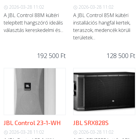
2026-03-28 11:02
2026-03-28 11:02
A JBL Control 88M kültéri
A JBL Control 85M kültéri
telepített hangszóró ideális
installációs hangfal kertek,
választás kereskedelmi és...
teraszok, medencék körüli
területek...
192 500 Ft
128 500 Ft
JBL Control 23-1-WH
JBL SRX828S
2026-03-28 11:02
2026-03-28 11:02