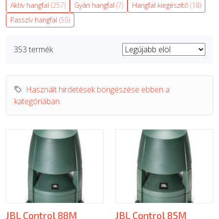
Aktív hangfal
(257)
Gyári hangfal
(7)
Hangfal kiegészítő
(18)
ÚJ TERMÉKEK
Passzív hangfal
(55)
353 termék
Használt hirdetések böngészése ebben a
kategóriában
JBL Control 88M
JBL Control 85M