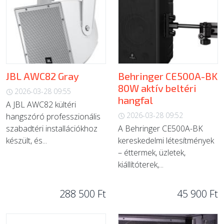
JBL AWC82 Gray
Behringer CE500A-BK
80W aktív beltéri
2026-03-28 09:55
hangfal
A JBL AWC82 kültéri
2026-03-28 09:52
hangszóró professzionális
szabadtéri installációkhoz
A Behringer CE500A-BK
készült, és...
kereskedelmi létesítmények
– éttermek, üzletek,
kiállítóterek,...
288 500 Ft
45 900 Ft