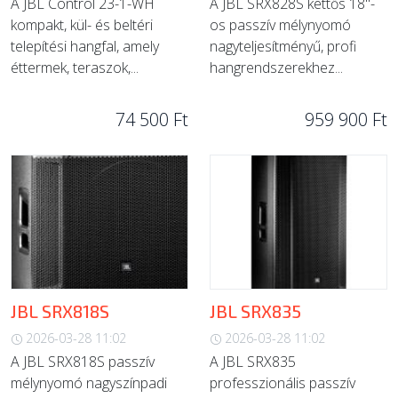
A JBL Control 23-1-WH
A JBL SRX828S kettős 18"-
kompakt, kül- és beltéri
os passzív mélynyomó
telepítési hangfal, amely
nagyteljesítményű, profi
éttermek, teraszok,...
hangrendszerekhez...
74 500 Ft
959 900 Ft
JBL SRX818S
JBL SRX835
2026-03-28 11:02
2026-03-28 11:02
A JBL SRX818S passzív
A JBL SRX835
mélynyomó nagyszínpadi
professzionális passzív