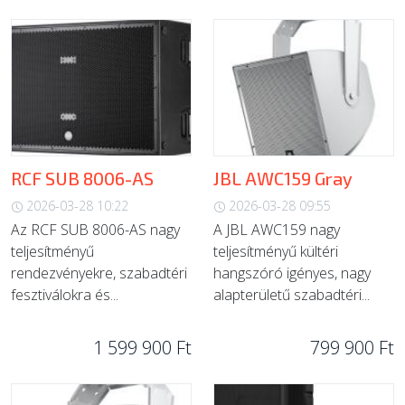
RCF SUB 8006-AS
JBL AWC159 Gray
2026-03-28 10:22
2026-03-28 09:55
Az RCF SUB 8006-AS nagy
A JBL AWC159 nagy
teljesítményű
teljesítményű kültéri
rendezvényekre, szabadtéri
hangszóró igényes, nagy
fesztiválokra és...
alapterületű szabadtéri...
1 599 900 Ft
799 900 Ft