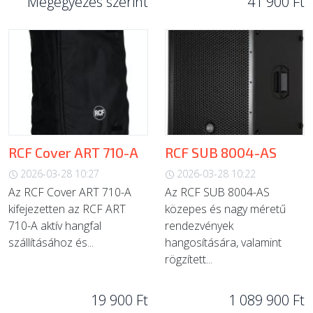
Megegyezés szerint
41 900 Ft
RCF Cover ART 710-A
RCF SUB 8004-AS
2026-03-28 10:27
2026-03-28 10:22
Az RCF Cover ART 710-A
Az RCF SUB 8004-AS
kifejezetten az RCF ART
közepes és nagy méretű
710-A aktív hangfal
rendezvények
szállításához és...
hangosítására, valamint
rögzített...
19 900 Ft
1 089 900 Ft