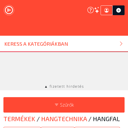
DJ ESZKÖZ
KERESS A KATEGÓRIÁKBAN
HANGTECHNIKA
FÉNYTECHNIKA
▲ fizetett hirdetés
STÚDIÓTECHNIKA
Szűrők
EGYÉB
TERMÉKEK
/
HANGTECHNIKA
/
HANGFAL
SZOLGÁLTATÁSOK