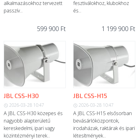
alkalmazásokhoz tervezett
fesztiválokhoz, klubokhoz
passzív...
és...
599 900 Ft
1 199 900 Ft
JBL CSS-H30
JBL CSS-H15
2026-03-28 10:47
2026-03-28 10:47
A JBL CSS-H30 közepes és
A JBL CSS-H15 elsősorban
nagyobb alapterületű
bevásárlóközpontok,
kereskedelmi, ipari vagy
irodaházak, raktárak és ipari
közintézményi terek...
létesítmények...