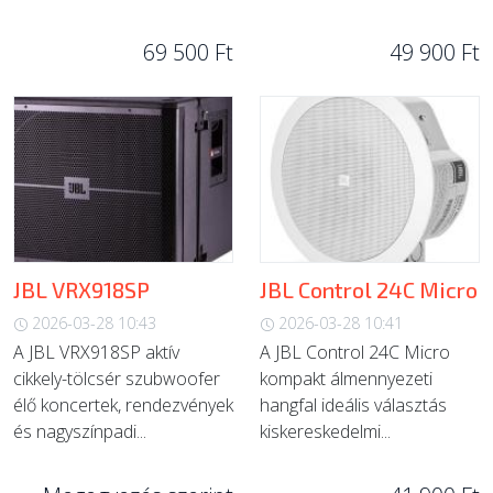
69 500 Ft
49 900 Ft
JBL VRX918SP
JBL Control 24C Micro
2026-03-28 10:43
2026-03-28 10:41
A JBL VRX918SP aktív
A JBL Control 24C Micro
cikkely-tölcsér szubwoofer
kompakt álmennyezeti
élő koncertek, rendezvények
hangfal ideális választás
és nagyszínpadi...
kiskereskedelmi...