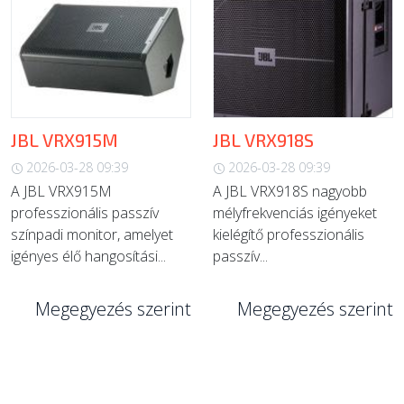
JBL VRX915M
JBL VRX918S
2026-03-28 09:39
2026-03-28 09:39
A JBL VRX915M
A JBL VRX918S nagyobb
professzionális passzív
mélyfrekvenciás igényeket
színpadi monitor, amelyet
kielégítő professzionális
igényes élő hangosítási...
passzív...
Megegyezés szerint
Megegyezés szerint