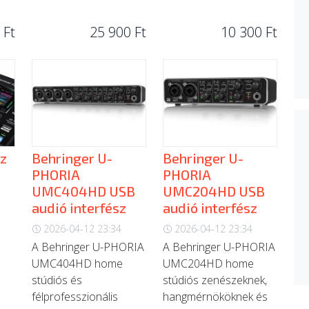
 Ft
25 900 Ft
10 300 Ft
iz
Behringer U-
Behringer U-
PHORIA
PHORIA
UMC404HD USB
UMC204HD USB
audió interfész
audió interfész
2026-04-12 23:34
2026-04-12 23:34
A Behringer U-PHORIA
A Behringer U-PHORIA
UMC404HD home
UMC204HD home
stúdiós és
stúdiós zenészeknek,
félprofesszionális
hangmérnököknek és