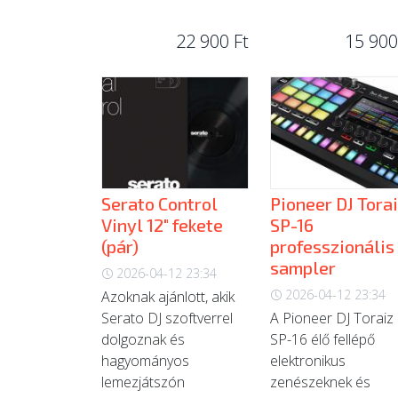
22 900 Ft
15 900
Serato Control
Pioneer DJ Tora
Vinyl 12" fekete
SP-16
(pár)
professzionális
sampler
2026-04-12 23:34
2026-04-12 23:34
Azoknak ajánlott, akik
Serato DJ szoftverrel
A Pioneer DJ Toraiz
dolgoznak és
SP-16 élő fellépő
hagyományos
elektronikus
lemezjátszón
zenészeknek és