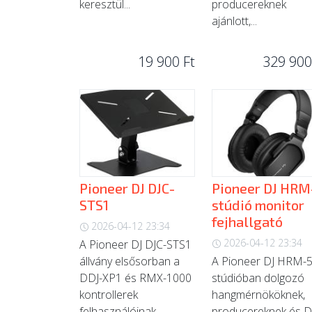
keresztül...
producereknek
ajánlott,...
19 900 Ft
329 900
Pioneer DJ DJC-
Pioneer DJ HRM
STS1
stúdió monitor
fejhallgató
2026-04-12 23:34
2026-04-12 23:34
A Pioneer DJ DJC-STS1
állvány elsősorban a
A Pioneer DJ HRM-
DDJ-XP1 és RMX-1000
stúdióban dolgozó
kontrollerek
hangmérnököknek,
felhasználóinak...
producereknek és D