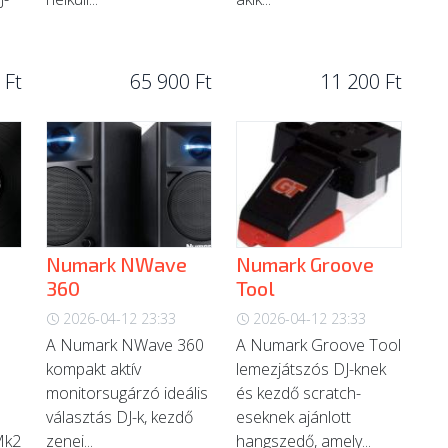
 Ft
65 900 Ft
11 200 Ft
Numark NWave
Numark Groove
360
Tool
2026-04-12 23:33
2026-04-12 23:33
A Numark NWave 360
A Numark Groove Tool
kompakt aktív
lemezjátszós DJ-knek
monitorsugárzó ideális
és kezdő scratch-
választás DJ-k, kezdő
eseknek ajánlott
Mk2
zenei...
hangszedő, amely...