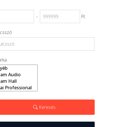
-
Ft
lcsszó
rka
Keresés