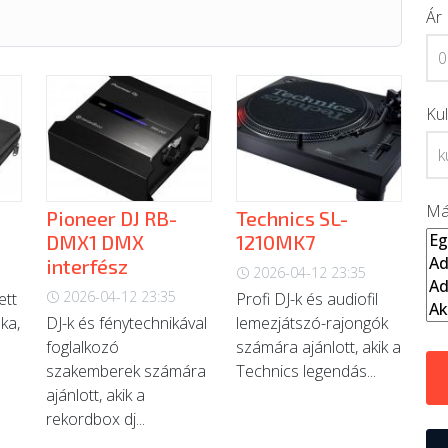
Ár
Ku
Má
Pioneer DJ RB-
Technics SL-
DMX1 DMX
1210MK7
interfész
2026-04-12 23:35
2026-04-12 23:35
ett
Profi DJ-k és audiofil
ka,
DJ-k és fénytechnikával
lemezjátszó-rajongók
foglalkozó
számára ajánlott, akik a
szakemberek számára
Technics legendás...
ajánlott, akik a
rekordbox dj...