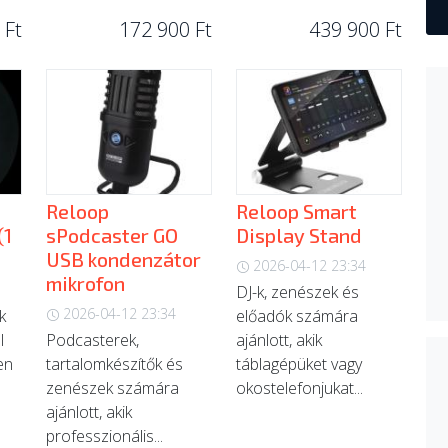
 Ft
172 900 Ft
439 900 Ft
Reloop
Reloop Smart
(1
sPodcaster GO
Display Stand
USB kondenzátor
2026-04-12 23:34
mikrofon
DJ-k, zenészek és
2026-04-12 23:34
k
előadók számára
l
Podcasterek,
ajánlott, akik
en
tartalomkészítők és
táblagépüket vagy
zenészek számára
okostelefonjukat...
ajánlott, akik
professzionális...