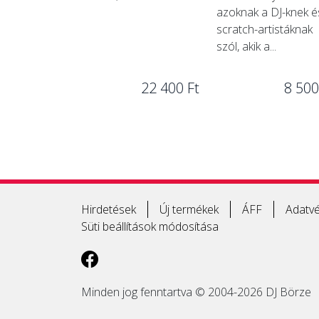
azoknak a DJ-knek é
scratch-artistáknak
szól, akik a...
22 400 Ft
8 500
Hirdetések
Új termékek
ÁFF
Adatvé
Süti beállítások módosítása
Minden jog fenntartva © 2004-2026 DJ Börze