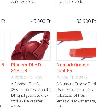
zenészeknek,...
producereknek...
 Ft
45 900 Ft
35 900 Ft
-5
Pioneer DJ HDJ-
Numark Groove
X5BT-R
Tool RS
2026-04-12 23:33
2026-04-12 23:33
A Pioneer DJ HDJ-
A Numark Groove Tool
5
X5BT-R professzionális
RS cserelemez ideális
DJ fejhallgató azoknak
választás DJ-k és
szól, akik a vezeték
lemezlovasok számára,
J-
nélküli...
akik...