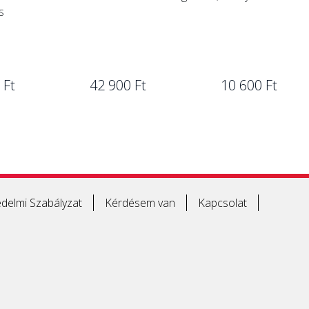
s
 Ft
42 900 Ft
10 600 Ft
delmi Szabályzat
Kérdésem van
Kapcsolat