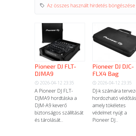
Az összes használt hirdetés böngészése
Pioneer DJ FLT-
Pioneer DJ DJC-
DJMA9
FLX4 Bag
2026-04-12 23:35
2026-04-12 23:35
A Pioneer DJ FLT-
DJ-k számára tervez
DJMA9 hordtáska a
hordozható védőtás
DJM-A9 keverő
amely tökéletes
biztonságos szállítását
védelmet nyújt a
és tárolását...
Pioneer DJ...