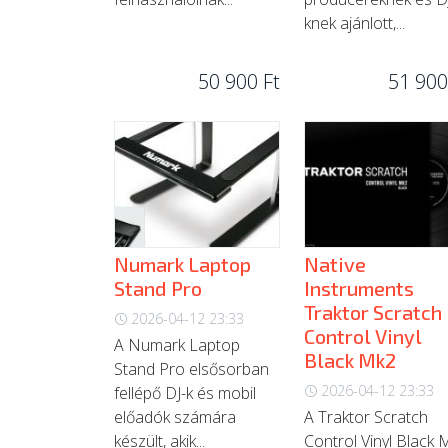
knek ajánlott,...
50 900 Ft
51 900
Numark Laptop
Native
Stand Pro
Instruments
Traktor Scratch
2026-04-12 23:33
Control Vinyl
A Numark Laptop
Black Mk2
Stand Pro elsősorban
2026-04-12 23:33
fellépő DJ-k és mobil
előadók számára
A Traktor Scratch
készült, akik...
Control Vinyl Black 