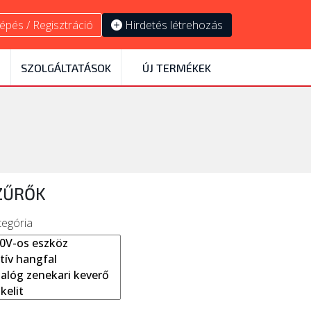
épés / Regisztráció
Hirdetés létrehozás
SZOLGÁLTATÁSOK
ÚJ TERMÉKEK
ZŰRŐK
tegória