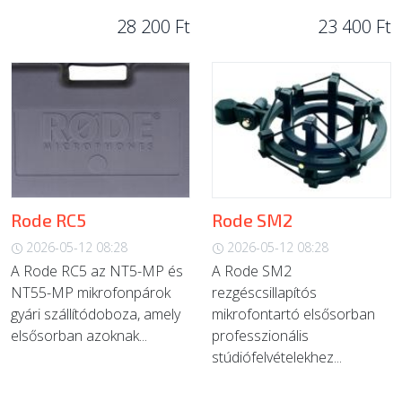
28 200 Ft
23 400 Ft
Rode RC5
Rode SM2
2026-05-12 08:28
2026-05-12 08:28
A Rode RC5 az NT5-MP és
A Rode SM2
NT55-MP mikrofonpárok
rezgéscsillapítós
gyári szállítódoboza, amely
mikrofontartó elsősorban
elsősorban azoknak...
professzionális
stúdiófelvételekhez...