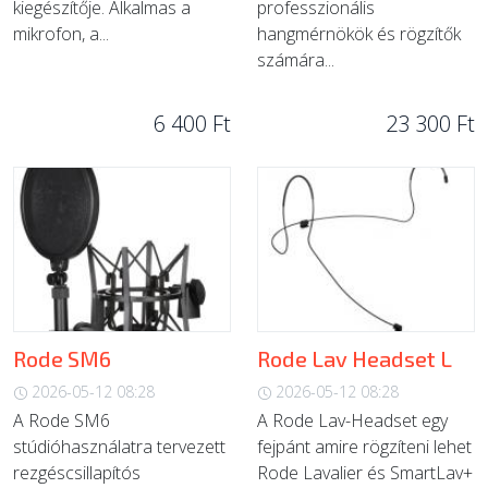
kiegészítője. Alkalmas a
professzionális
mikrofon, a...
hangmérnökök és rögzítők
számára...
6 400 Ft
23 300 Ft
Rode SM6
Rode Lav Headset L
2026-05-12 08:28
2026-05-12 08:28
A Rode SM6
A Rode Lav-Headset egy
stúdióhasználatra tervezett
fejpánt amire rögzíteni lehet
rezgéscsillapítós
Rode Lavalier és SmartLav+