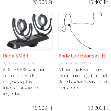
20 900 Ft
15 400 Ft
Rode SM3R
Rode Lav Headset JR.
2026-05-12 08:28
2026-05-12 08:28
A Rode SM3R vakupapucs-
A Rode Lav-Headset egy
adapterrel szerelt
fejpánt amire rögzíteni lehet
rezgéscsillapítós
Rode Lavalier és SmartLav+
mikrofontartó ideális
mikrofonokat,...
megoldás...
19 900 Ft
12 200 Ft