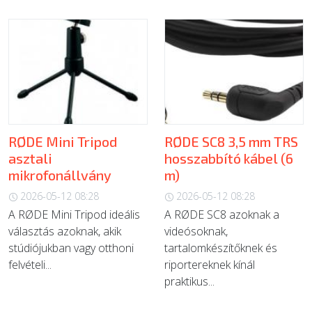
RØDE Mini Tripod
RØDE SC8 3,5 mm TRS
asztali
hosszabbító kábel (6
mikrofonállvány
m)
2026-05-12 08:28
2026-05-12 08:28
A RØDE Mini Tripod ideális
A RØDE SC8 azoknak a
választás azoknak, akik
videósoknak,
stúdiójukban vagy otthoni
tartalomkészítőknek és
felvételi...
riportereknek kínál
praktikus...