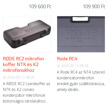
109 600 Ft
109 900 Ft
RØDE RC2 mikrofon
Rode RC4
koffer NTK és K2
2026-05-12 08:28
mikrofonokhoz
A Rode RC4 az NT4 sztereó
2026-05-12 08:28
kondenzátormikrofon
A RØDE RC2 cserekoffer az
eredeti gyári szállítódoboza,
NTK és K2 csöves
amely ideális...
kondenzátor mikrofonok
biztonságos tárolásához...