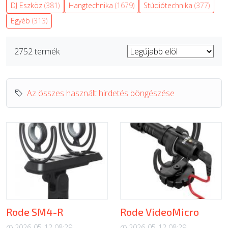
DJ Eszköz
(381)
Hangtechnika
(1679)
Stúdiótechnika
(377)
ÚJ TERMÉKEK
Egyéb
(313)
2752 termék
Az összes használt hirdetés böngészése
Rode SM4-R
Rode VideoMicro
2026-05-12 08:29
2026-05-12 08:29