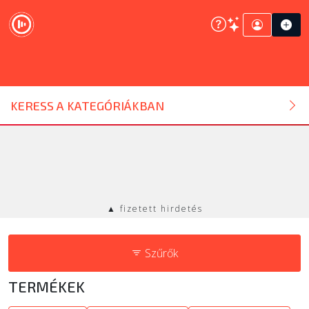
DJ ESZKÖZ
KERESS A KATEGÓRIÁKBAN
HANGTECHNIKA
FÉNYTECHNIKA
▲ fizetett hirdetés
STÚDIÓTECHNIKA
Szűrők
EGYÉB
TERMÉKEK
SZOLGÁLTATÁSOK