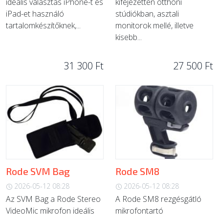
ideális választás iPhone-t és
kifejezetten otthoni
iPad-et használó
stúdiókban, asztali
tartalomkészítőknek,...
monitorok mellé, illetve
kisebb...
31 300 Ft
27 500 Ft
Rode SVM Bag
Rode SM8
2026-05-12 08:28
2026-05-12 08:28
Az SVM Bag a Rode Stereo
A Rode SM8 rezgésgátló
VideoMic mikrofon ideális
mikrofontartó