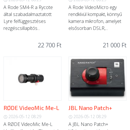
A Rode SM4-R a Rycote
A Rode VideoMicro egy
által szabadalmaztatott
rendkívül kompakt, könnyű
Lyre felfüggesztéses
kamera mikrofon, amelyet
rezgéscsillapítós...
elsősorban DSLR,...
22 700 Ft
21 000 Ft
RØDE VideoMic Me-L
JBL Nano Patch+
2026-05-12 08:29
2026-05-12 08:29
A RØDE VideoMic Me-L
A JBL Nano Patch+