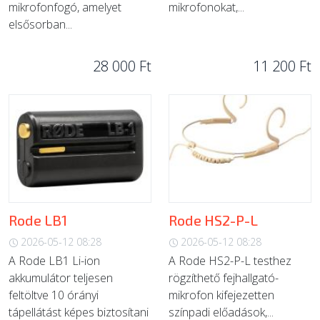
mikrofonfogó, amelyet
mikrofonokat,...
elsősorban...
28 000 Ft
11 200 Ft
Rode LB1
Rode HS2-P-L
2026-05-12 08:28
2026-05-12 08:28
A Rode LB1 Li-ion
A Rode HS2-P-L testhez
akkumulátor teljesen
rögzíthető fejhallgató-
feltöltve 10 órányi
mikrofon kifejezetten
tápellátást képes biztosítani
színpadi előadások,...