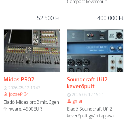
Compact keverőpult...
52 500 Ft
400 000 Ft
Midas PRO2
Soundcraft Ui12
keverőpult
2026-05-12 19:47
jozsef434
2026-05-12 15:24
gman
Eladó Midas pro2 mix, 3gen
firmware. 4500EUR
Eladó Soundcraft Ui12
keverőpult gyári tápjával.