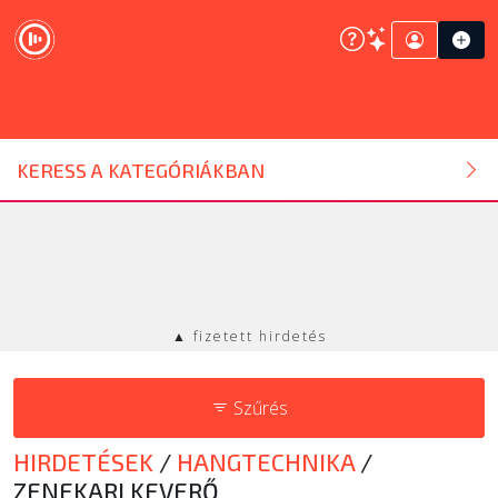
DJ ESZKÖZ
KERESS A KATEGÓRIÁKBAN
HANGTECHNIKA
FÉNYTECHNIKA
▲ fizetett hirdetés
STÚDIÓTECHNIKA
Szűrés
EGYÉB
HIRDETÉSEK
/
HANGTECHNIKA
/
SZOLGÁLTATÁSOK
ZENEKARI KEVERŐ