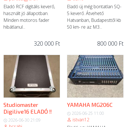
Eladó RCF digitális keverő,
Eladó új még bontatlan SQ-
használt jó állapotban.
5 keverő. Átvehető
Minden motoros fader
Hatvanban, Budapesttől kb
hibátlanul...
50 km- re az M3...
320 000 Ft
800 000 Ft
Studiomaster
YAMAHA MG206C
Digilive16 ELADÓ ‼️
2026-06-25 11:00
istvan12
2026-06-30 21:09
bcsabi