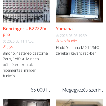
Behringer UB2222fx
Yamaha
pro
2026-05-06 19:39
wolfaudio
2026-05-11 17:52
gys
Eladó Yamaha MG16/6FX
8mono, 4sztereo csatorna.
zenekari keverő rackben.
2aux, 1effekt. Minden
pótmétere kontakt
hibamentes, minden
funkció...
65 000 Ft
Megegyezés szerint