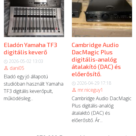
Eladón Yamaha TF3
Cambridge Audio
digitális keverő
DacMagic Plus
digitális-analóg
2026-05-02 13:03
átalakító (DAC) és
dani05
előerősítő.
Eladó egy jó állapotú
2026-04-29 17:18
studióban használt Yamaha
mr.niceguy1
TF3 digitális keverőpult,
működésileg...
Cambridge Audio DacMagic
Plus digitális-analóg
átalakító (DAC) és
előerősítő. Ár...