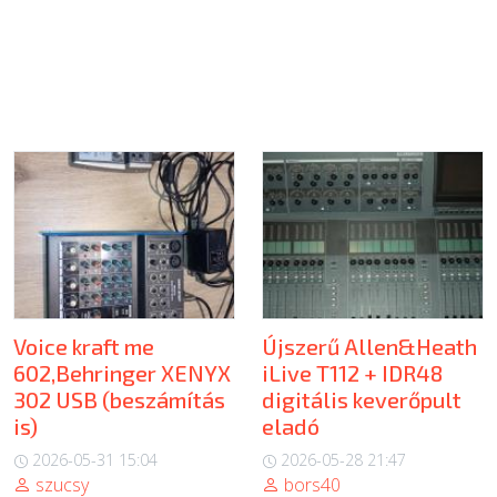
Voice kraft me
Újszerű Allen&Heath
602,Behringer XENYX
iLive T112 + IDR48
302 USB (beszámítás
digitális keverőpult
is)
eladó
2026-05-31 15:04
2026-05-28 21:47
szucsy
bors40