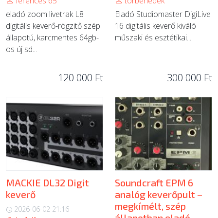
ferences 65
torbenedek
eladó zoom livetrak L8
Eladó Studiomaster DigiLive
digitális keverő-rögzitő szép
16 digitális keverő kiváló
állapotú, karcmentes 64gb-
műszaki és esztétikai...
os új sd...
120 000 Ft
300 000 Ft
MACKIE DL32 Digit
Soundcraft EPM 6
keverő
analóg keverőpult –
megkímélt, szép
2026-06-02 21:16
állapotban eladó