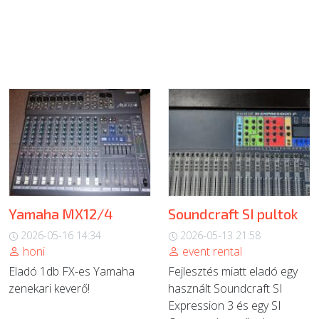
Yamaha MX12/4
Soundcraft SI pultok
2026-05-16 14:34
2026-05-13 21:58
honi
event rental
Eladó 1db FX-es Yamaha
Fejlesztés miatt eladó egy
zenekari keverő!
használt Soundcraft SI
Expression 3 és egy SI