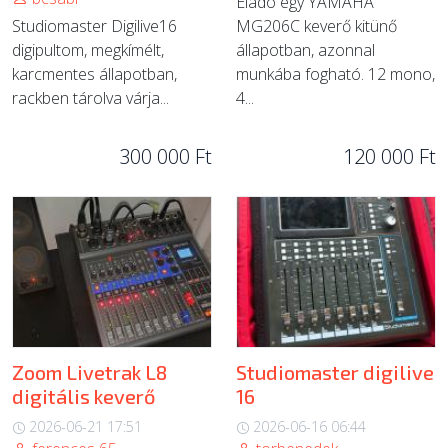
Eladó egy YAMAHA
Studiomaster Digilive16
MG206C keverő kitünő
digipultom, megkímélt,
állapotban, azonnal
karcmentes állapotban,
munkába fogható. 12 mono,
rackben tárolva várja...
4...
300 000 Ft
120 000 Ft
Zoom Livetrak L8
Studiomaster digilive
digitális keverő
16
2026-06-21 17:51
2026-06-16 06:44