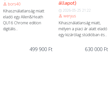
állapot)
bors40
2026-05-25 21:22
Kihasználatlanság miatt
weryus
eladó egy Allen&Heath
QU16 Chrome edition
Kihasználatlanság miatt,
digitális...
mélyen a piaci ár alatt eladó
egy kizárólag stúdióban és...
499 900 Ft
630 000 Ft