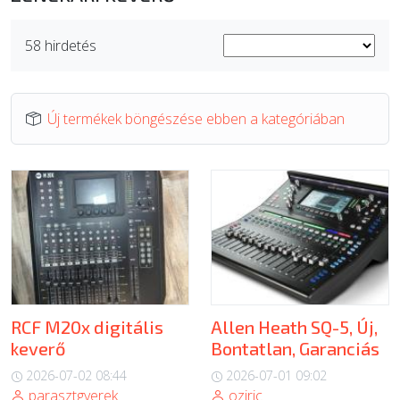
ÚJ TERMÉKEK
58 hirdetés
Új termékek böngészése ebben a kategóriában
RCF M20x digitális
Allen Heath SQ-5, Új,
keverő
Bontatlan, Garanciás
2026-07-02 08:44
2026-07-01 09:02
parasztgyerek
oziric