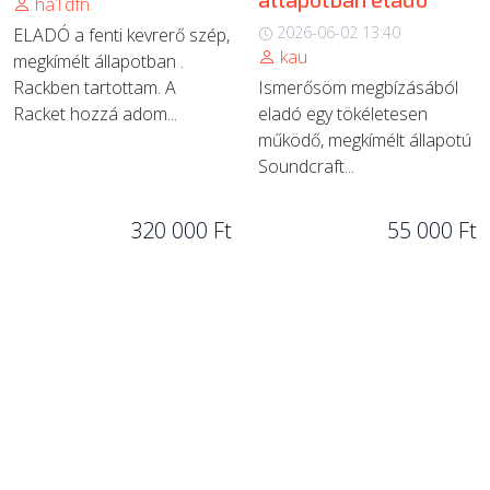
ha1dfn
2026-06-02 13:40
ELADÓ a fenti kevrerő szép,
kau
megkímélt állapotban .
Rackben tartottam. A
Ismerősöm megbízásából
Racket hozzá adom...
eladó egy tökéletesen
működő, megkímélt állapotú
Soundcraft...
320 000 Ft
55 000 Ft