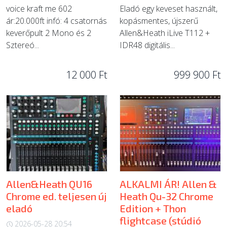
voice kraft me 602
Eladó egy keveset használt,
ár:20.000ft infó: 4 csatornás
kopásmentes, újszerű
keverőpult 2 Mono és 2
Allen&Heath iLive T112 +
Sztereó...
IDR48 digitális...
12 000 Ft
999 900 Ft
Allen&Heath QU16
ALKALMI ÁR! Allen &
Chrome ed. teljesen új
Heath Qu-32 Chrome
eladó
Edition + Thon
flightcase (stúdió
2026-05-28 20:54