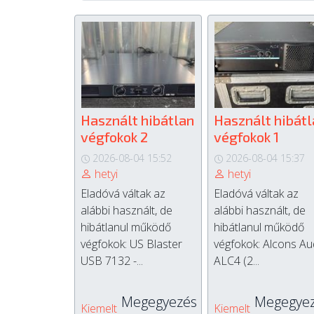
Használt hibátlan
Használt hibátl
végfokok 2
végfokok 1
2026-08-04 15:52
2026-08-04 15:37
hetyi
hetyi
Eladóvá váltak az
Eladóvá váltak az
alábbi használt, de
alábbi használt, de
hibátlanul működő
hibátlanul működő
végfokok: US Blaster
végfokok: Alcons Au
USB 7132 -...
ALC4 (2...
Megegyezés
Megegye
Kiemelt
Kiemelt