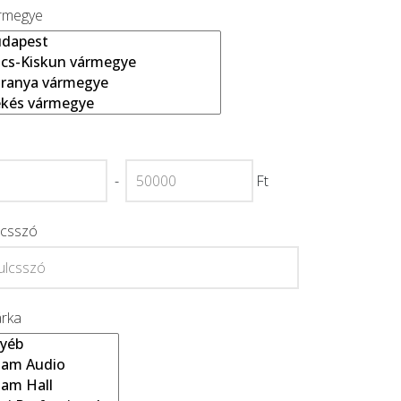
rmegye
-
Ft
lcsszó
rka