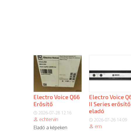
Electro Voice Q66
Electro Voice Q
Erősítő
II Series erősítő
eladó
2026-07-28 12:16
echtervin
2026-07-26 14:09
ern
Eladó a képeken