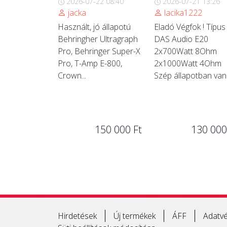
2026-07-22 08:40
2026-07-21 13:26
jacka
lacika1222
Használt, jó állapotú
Eladó Végfok ! Típus 
Behringher Ultragraph
DAS Audio E20
Pro, Behringer Super-X
2x700Watt 8Ohm
Pro, T-Amp E-800,
2x1000Watt 4Ohm
Crown...
Szép állapotban van.
150 000 Ft
130 000
Hirdetések
Új termékek
ÁFF
Adatvé