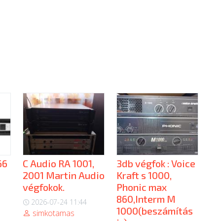
66
C Audio RA 1001,
3db végfok : Voice
2001 Martin Audio
Kraft s 1000,
végfokok.
Phonic max
860,Interm M
2026-07-24 11:44
1000(beszámítás
simkotamas