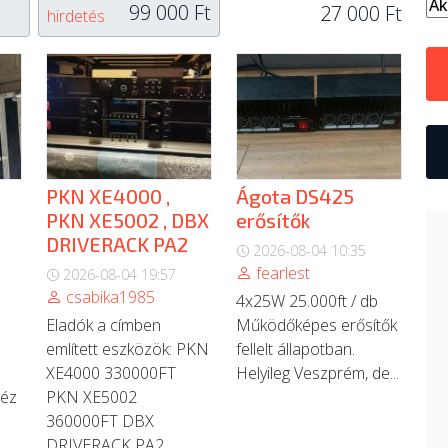
99 000 Ft
27 000 Ft
hirdetés
PKN XE4000 ,
Ágota DS425
PKN XE5002 , DBX
erősítők
DRIVERACK PA2
2026-08-04 10:35
fearlest
2026-08-04 19:57
csabika1985
4x25W 25.000ft / db
Eladók a címben
Működőképes erősítők
említett eszközök: PKN
fellelt állapotban.
XE4000 330000FT
Helyileg Veszprém, de...
néz
PKN XE5002
n
360000FT DBX
DRIVERACK PA2 ...