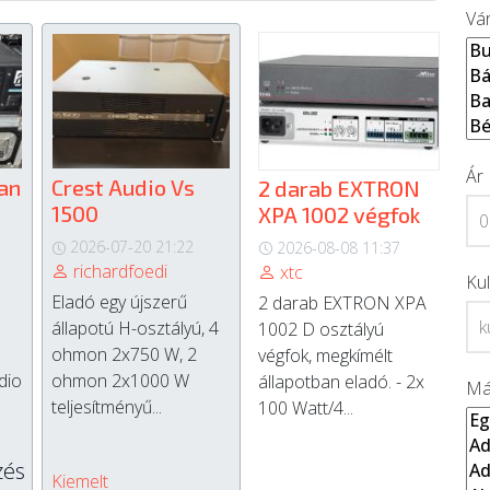
Vá
Ár
an
Crest Audio Vs
2 darab EXTRON
1500
XPA 1002 végfok
2026-07-20 21:22
2026-08-08 11:37
richardfoedi
xtc
Ku
Eladó egy újszerű
2 darab EXTRON XPA
állapotú H-osztályú, 4
1002 D osztályú
ohmon 2x750 W, 2
végfok, megkímélt
dio
ohmon 2x1000 W
állapotban eladó. - 2x
Má
teljesítményű...
100 Watt/4...
zés
Kiemelt