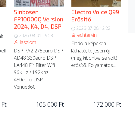
Sinbosen
Electro Voice Q99
FP10000Q Version
Erősítő
2024, K4, D4, DSP
2026-07-28 12:22
echtervin
2026-08-01 19:53
lt
laszlom
Eladó a képeken
ell
DSP PA2 275euro DSP
látható, teljesen új
.
AD48 330euro DSP
(még kibontva se volt)
LA448 Fir Filter Wifi
erősítő. Folyamatos...
96KHz / 192Khz
450euro DSP
Venue360...
 Ft
105 000 Ft
172 000 Ft