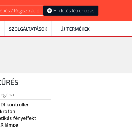
épés / Regisztráció
Hirdetés létrehozás
SZOLGÁLTATÁSOK
ÚJ TERMÉKEK
ZŰRÉS
tegória