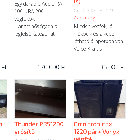
is)
Egy darab C Audio RA
2026-07-23 11:46
1001, RA 2001
szucsy
végfokok.
Hangminőségben a
Minden végfok, jól
legfelső kategóriat...
működik és a képen
látható állapotban van.
Voice Kraft s...
 Ft
170 000 Ft
35 000 Ft
o
Thunder PRS1200
Omnitronic tx
erősítő
1220 pár+ Vonyx
végfok