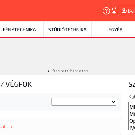
Bel
FÉNYTECHNIKA
STÚDIÓTECHNIKA
EGYÉB
▲ fizetett hirdetés
A
/
VÉGFOK
S
Ka
riában