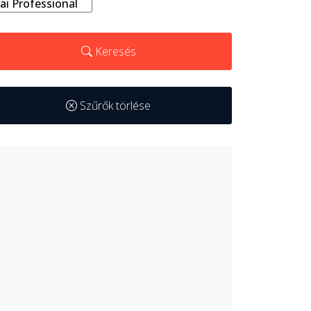
Keresés
Szűrők törlése