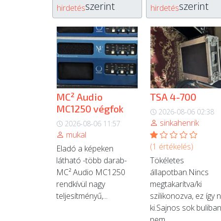
szerint
szerint
hirdetés
hirdetés
MC² Audio
TSA 4-700
MC1250 végfok
2026-08-06 02:38
sinkahenrik
2026-08-06 11:57
mukal
(1 értékelés)
Eladó a képeken
látható -több darab-
Tökéletes
MC² Audio MC1250
állapotban.Nincs
rendkívül nagy
megtakarítva/ki
teljesítményű,...
szilikonozva, ez így 
ki.Sajnos sok buliba
nem...