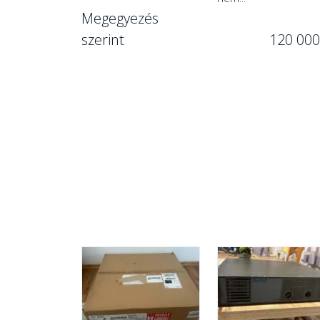
Megegyezés
szerint
120 000