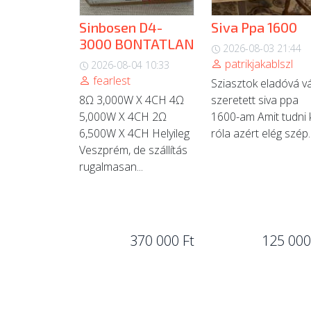
Sinbosen D4-
Siva Ppa 1600
3000 BONTATLAN
2026-08-03 21:44
patrikjakablszl
2026-08-04 10:33
fearlest
Sziasztok eladóvá vá
8Ω 3,000W X 4CH 4Ω
szeretett siva ppa
5,000W X 4CH 2Ω
1600-am Amit tudni k
6,500W X 4CH Helyileg
róla azért elég szép..
Veszprém, de szállítás
rugalmasan...
370 000 Ft
125 000