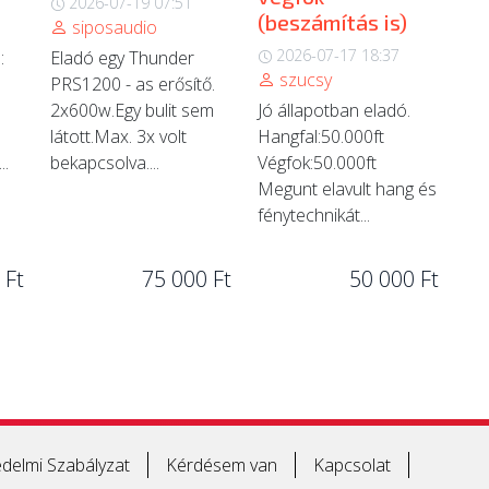
2026-07-19 07:51
(beszámítás is)
siposaudio
2026-07-17 18:37
:
Eladó egy Thunder
szucsy
PRS1200 - as erősítő.
2x600w.Egy bulit sem
Jó állapotban eladó.
látott.Max. 3x volt
Hangfal:50.000ft
..
bekapcsolva....
Végfok:50.000ft
Megunt elavult hang és
fénytechnikát...
 Ft
75 000 Ft
50 000 Ft
delmi Szabályzat
Kérdésem van
Kapcsolat