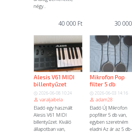
négy...
40 000 Ft
30 000
Alesis V61 MIDI
Mikrofon Pop
billentyűzet
filter 5 db
2026-06-08 10:24
2026-06-03 14:16
varaljaibela
adam28
Eladó egy használt
Eladó ÚJ Mikrofon
Alesis V61 MIDI
popfilter 5 db van,
billentyűzet. Kiváló
egyben szeretném
állapotban van,
eladni Az ár az 5 db