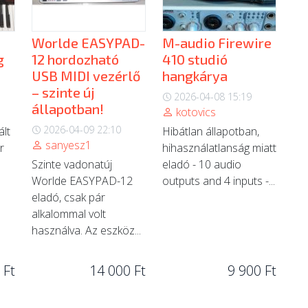
Worlde EASYPAD-
M-audio Firewire
g
12 hordozható
410 studió
USB MIDI vezérlő
hangkárya
– szinte új
2026-04-08 15:19
állapotban!
kotovics
2026-04-09 22:10
ált
Hibátlan állapotban,
sanyesz1
r
hihasználatlanság miatt
Szinte vadonatúj
eladó - 10 audio
Worlde EASYPAD-12
outputs and 4 inputs -...
eladó, csak pár
alkalommal volt
használva. Az eszköz...
 Ft
14 000 Ft
9 900 Ft