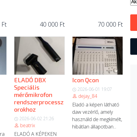
 Ft
40 000 Ft
70 000 Ft
ELADÓ DBX
Icon Qcon
Speciális
2026-06-01 19:07
mérőmikrofon
dejay_84
rendszerprocessz
Eladó a képen látható
orokhoz
daw vezérlő, amely
2026-06-02 21:26
használd de megkímélt,
beatrix
hibátlan állapotban...
-ra
ELADÓ A KÉPEKEN