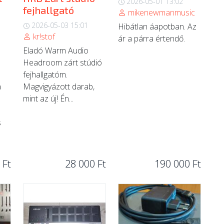
2026-05-01 13:02
fejhallgató
mikenewmanmusic
2026-05-03 15:01
Hibátlan áapotban. Az
kr!stof
ár a párra értendő.
Eladó Warm Audio
Headroom zárt stúdió
fejhallgatóm.
a
Magvigyázott darab,
mint az új! Én...
s
 Ft
28 000 Ft
190 000 Ft