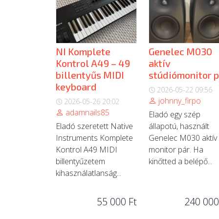
NI Komplete
Genelec M030
Kontrol A49 – 49
aktív
billentyűs MIDI
stúdiómonitor p
keyboard
2026-05-22 09:56
johnny_firpo
2026-05-26 20:02
adamnails85
Eladó egy szép
Eladó szeretett Native
állapotú, használt
Instruments Komplete
Genelec M030 aktív
Kontrol A49 MIDI
monitor pár. Ha
billentyűzetem
kinőtted a belépő...
kihasználatlanság...
55 000 Ft
240 000