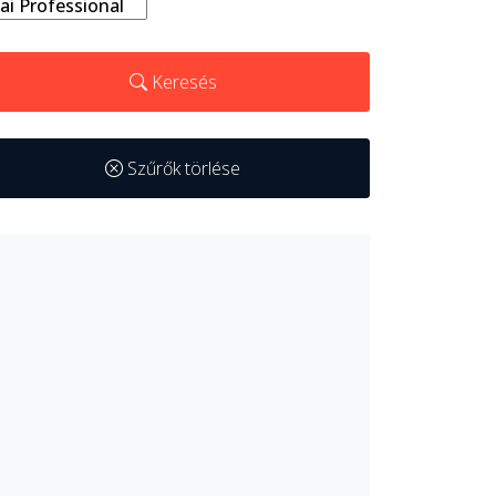
Keresés
Szűrők törlése