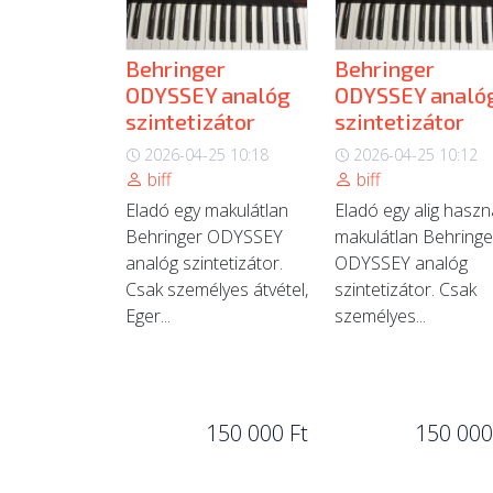
Behringer
Behringer
ODYSSEY analóg
ODYSSEY analó
szintetizátor
szintetizátor
2026-04-25 10:18
2026-04-25 10:12
biff
biff
Eladó egy makulátlan
Eladó egy alig haszn
Behringer ODYSSEY
makulátlan Behringe
analóg szintetizátor.
ODYSSEY analóg
Csak személyes átvétel,
szintetizátor. Csak
Eger...
személyes...
150 000 Ft
150 000