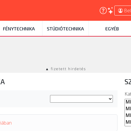
Bel
FÉNYTECHNIKA
STÚDIÓTECHNIKA
EGYÉB
▲ fizetett hirdetés
KA
S
Ka
riában