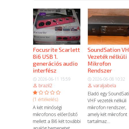
Focusrite Scarlett
SoundSation V
8i6 USB 1.
Vezeték nélküli
generációs audio
Mikrofon
interfész
Rendszer
2026-06-11 15:59
2026-06-08 10:32
brazil2
varaljaibela
Eladó egy SoundSat
(1 értékelés)
VHF vezeték nélküli
A két minőségi
mikrofon rendszer,
mikrofonos előerősítő
amely két mikrofont
mellett a 8i6 két további
tartalmaz....
analóg bemenetet,