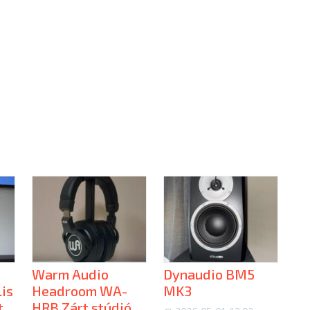
Warm Audio
Dynaudio BM5
is
Headroom WA-
MK3
t
HRB Zárt stúdió