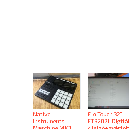
Native
Elo Touch 32"
Instruments
ET3202L Digitál
Maschine MK3
kijelző+gyártot