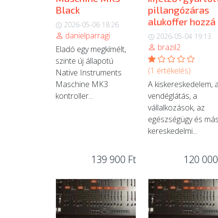
Black
pillangózáras
alukoffer hozzá
2026-05-06 18:26
danielparragi
2026-05-04 19:13
brazil2
Eladó egy megkímélt,
szinte új állapotú
(1 értékelés)
Native Instruments
Maschine MK3
A kiskereskedelem, 
kontroller...
vendéglátás, a
vállalkozások, az
egészségügy és má
kereskedelmi...
139 900 Ft
120 000