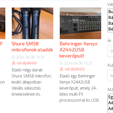
Vá
Ár
HF
Shure SM58
Behringer Xenyx
mikrofonok eladók
X2442USB
keverőpult
2026-06-08 10:29
varaljaibela
2026-06-08 10:27
Ku
varaljaibela
Eladó négy darab
Shure SM58 mikrofon,
Eladó egy Behringer
ion
kiváló állapotban.
Xenyx X2442USB
Ideális választás
keverőpult, amely 24-
Má
énekeseknek és...
bites multi-FX
processzorral és USB...