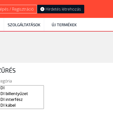
épés / Regisztráció
Hirdetés létrehozás
SZOLGÁLTATÁSOK
ÚJ TERMÉKEK
ZŰRÉS
tegória