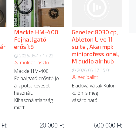
Mackie HM-400
Genelec 8030 cp,
Fejhallgató
Ableton Live 11
ár
erősítő
suite , Akai mpk
miniprofessional,
2026-05-17 17:22
M audio air hub
molnár lászló
2026-05-17 15:01
Mackie HM-400
gedibalint
Fejhallgató erősítő Jó
állapotú, keveset
Eladóvá váltak Külön
használt.
külön is meg
Kihasználatlanság
vásárolható
miatt...
 Ft
20 000 Ft
600 000 Ft