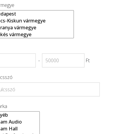
rmegye
-
Ft
lcsszó
rka