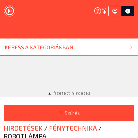
DJ ESZKÖZ
KERESS A KATEGÓRIÁKBAN
HANGTECHNIKA
FÉNYTECHNIKA
▲ fizetett hirdetés
STÚDIÓTECHNIKA
Szűrés
EGYÉB
HIRDETÉSEK
/
FÉNYTECHNIKA
/
SZOLGÁLTATÁSOK
ROBOTLÁMPA