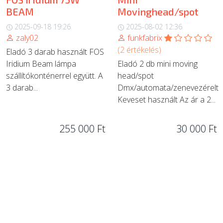
BEAM
Movinghead/spot
2025-09-18 19:26
2025-08-02 12:36
zaly02
funkfabrix
(2 értékelés)
Eladó 3 darab használt FOS
Iridium Beam lámpa
Eladó 2 db mini moving
szállítókonténerrel együtt. A
head/spot
3 darab...
Dmx/automata/zenevezérelt
Keveset használt Az ár a 2...
255 000 Ft
30 000 Ft