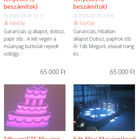
beszámítok)
beszámítok)
2026-03-05 10:11
2026-03-05 10:09
szucsy
szucsy
Garanciás új állapot, doboz,
Garanciás, hibátlan
papír stb... A két végén a
állapot.Doboz, papírok stb.
műanyag burkolat repedt
Ár:1db Megunt, elavult hang
volt(így...
és...
65 000 Ft
65 000 Ft
1db van!FTS Moving
6db Mini MovingHead