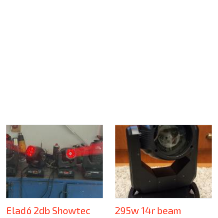
Eladó 2db Showtec
295w 14r beam