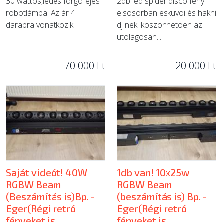
30 wattos,ledes forgófejes
2db led spider disco fény
robotlámpa. Az ár 4
elsösorban esküvöi és hakni
darabra vonatkozik.
dj nek. köszönhetöen az
utolagosan...
70 000 Ft
20 000 Ft
Saját videót! 40W
1db van! 10x25w
RGBW Beam
RGBW Beam
(Beszámítás is)Bp. -
(beszámítás is) Bp. -
Eger(Régi retró
Eger(Régi retró
fényeket is
fényeket is