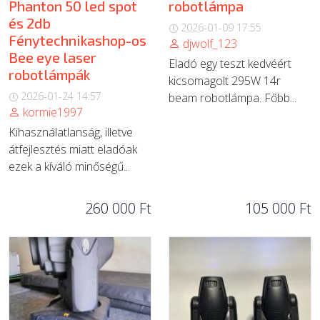
Phanton 50 led spot
robotlámpa
és 2db
2026-01-09 17:55
Fénytechnikashop-os
djwolf_123
Bee eye laser
Eladó egy teszt kedvéért
robotlámpák
kicsomagolt 295W 14r
2026-01-24 14:57
beam robotlámpa. Főbb...
kormie1997
Kihasználatlanság, illetve
átfejlesztés miatt eladóak
ezek a kíváló minőségű...
260 000 Ft
105 000 Ft