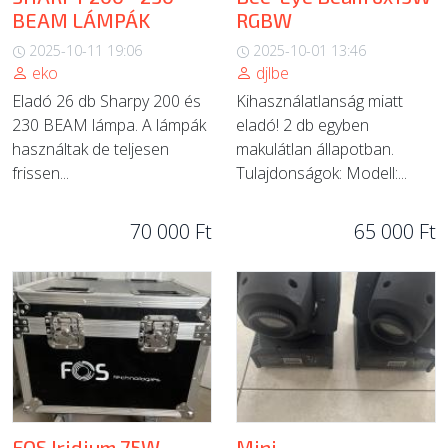
BEAM LÁMPÁK
RGBW
2025-10-11 19:06
2025-10-01 13:46
eko
djlbe
Eladó 26 db Sharpy 200 és
Kihasználatlanság miatt
230 BEAM lámpa. A lámpák
eladó! 2 db egyben
használtak de teljesen
makulátlan állapotban.
frissen...
Tulajdonságok: Modell:...
70 000 Ft
65 000 Ft
FOS Iridium 75W
Mini