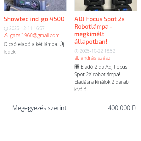
Showtec indigo 4500
ADJ Focus Spot 2x
Robotlámpa -
2025-12-11 16:57
megkímélt
gazsi1960@gmail.com
állapotban!
Olcsó eladó a két lámpa. Új
2025-10-22 18:52
ledek!
andrás szász
🎛️ Eladó 2 db Adj Focus
Spot 2X robotlámpa!
Eladásra kínálok 2 darab
kiváló...
Megegyezés szerint
400 000 Ft