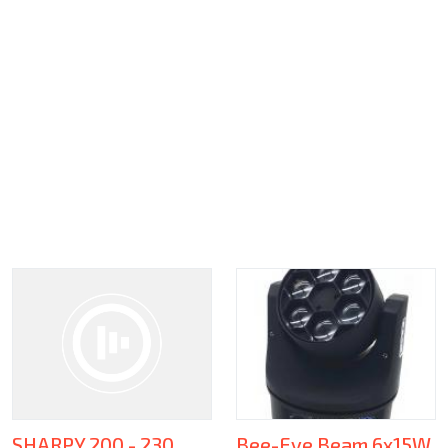
SHARPY 200 - 230
Bee-Eye Beam 6x15W