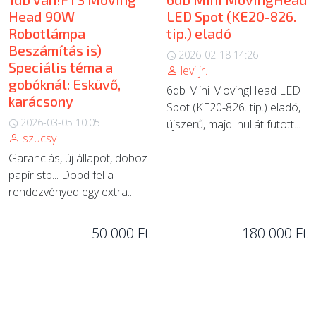
Head 90W
LED Spot (KE20-826.
Robotlámpa
tip.) eladó
Beszámítás is)
2026-02-18 14:26
Speciális téma a
levi jr.
gobóknál: Esküvő,
6db Mini MovingHead LED
karácsony
Spot (KE20-826. tip.) eladó,
2026-03-05 10:05
újszerű, majd' nullát futott...
szucsy
Garanciás, új állapot, doboz
papír stb... Dobd fel a
rendezvényed egy extra...
50 000 Ft
180 000 Ft