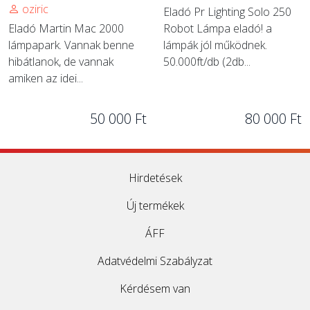
oziric
Eladó Pr Lighting Solo 250
Eladó Martin Mac 2000
Robot Lámpa eladó! a
lámpapark. Vannak benne
lámpák jól működnek.
hibátlanok, de vannak
50.000ft/db (2db...
amiken az idei...
50 000 Ft
80 000 Ft
Hirdetések
Új termékek
ÁFF
Adatvédelmi Szabályzat
Kérdésem van