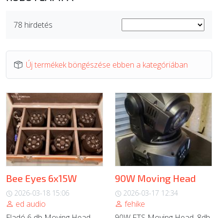
ÚJ TERMÉKEK
78 hirdetés
Új termékek böngészése ebben a kategóriában
Bee Eyes 6x15W
90W Moving Head
2026-03-18 15:06
2026-03-17 12:34
ed audio
fehike
Eladó 6 db Moving Head
90W FTS Moving Head. 8db