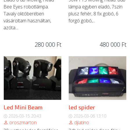
Bee Eyes robotlámpa.
lámpa egyben eladó, 7szín
Tavaly októberében
plusz fehér, 8 fix gobó, 6
vásároltam használtan,
forgó gobó,...
azóta...
280 000 Ft
480 000 Ft
Led Mini Beam
led spider
2026-03-15 20:43
2026-03-06 13:10
oroszmarton
djlatino