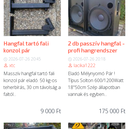
Hangfal tartó fali
2 db passzív hangfal -
konzol pár
profi hangrendszer
2026-07-26 20:45
2026-07-26 20:18
xtc
lacika1222
Masszív hangfal tartó fali
Eladó Mélynyomó Pár !
konzol pár eladó. 50 kg-os
Típus Solton 600/1200Watt
teherbírás, 30 cm távolság a
18"50cm Szép állapotban
faltól...
vannak és egyben...
9 000 Ft
175 000 Ft