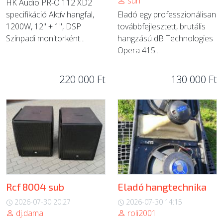
sun
HK Audio PR-O 112 XD2
specifikáció Aktív hangfal,
Eladó egy professzionálisan
1200W, 12" + 1", DSP
továbbfejlesztett, brutális
Színpadi monitorként...
hangzású dB Technologies
Opera 415...
220 000 Ft
130 000 Ft
Rcf 8004 sub
Eladó hangtechnika
2026-07-30 20:27
2026-07-30 14:15
dj.dama
roli2001