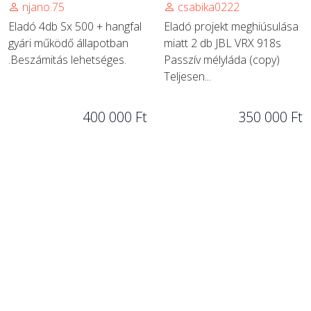
njano.75
csabika0222
Eladó 4db Sx 500 + hangfal
Eladó projekt meghiúsulása
gyári működő állapotban
miatt 2 db JBL VRX 918s
.Beszámitás lehetséges.
Passzív mélyláda (copy)
Teljesen...
400 000 Ft
350 000 Ft