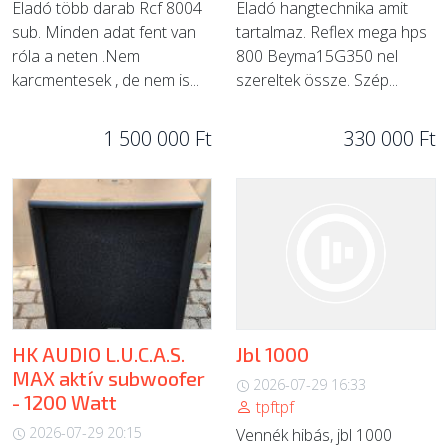
Eladó több darab Rcf 8004
Eladó hangtechnika amit
sub. Minden adat fent van
tartalmaz. Reflex mega hps
róla a neten .Nem
800 Beyma15G350 nel
karcmentesek , de nem is...
szereltek össze. Szép...
1 500 000 Ft
330 000 Ft
HK AUDIO L.U.C.A.S.
Jbl 1000
MAX aktív subwoofer
2026-07-29 16:33
- 1200 Watt
tpftpf
2026-07-29 20:15
Vennék hibás, jbl 1000