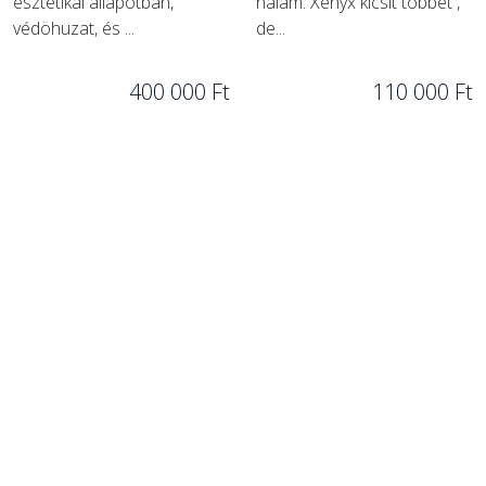
esztétikai állapotban,
nálam. Xenyx kicsit többet ,
védöhuzat, és ...
de...
400 000 Ft
110 000 Ft