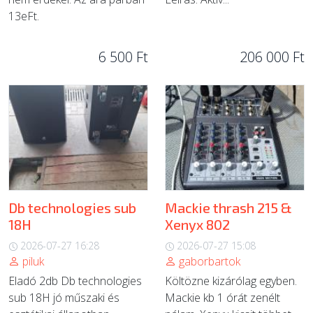
13eFt.
6 500 Ft
206 000 Ft
Db technologies sub
Mackie thrash 215 &
18H
Xenyx 802
2026-07-27 16:28
2026-07-27 15:08
piluk
gaborbartok
Eladó 2db Db technologies
Költözne kizárólag egyben.
sub 18H jó műszaki és
Mackie kb 1 órát zenélt