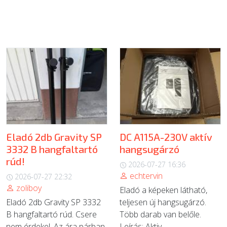
Eladó 2db Gravity SP
DC A115A-230V aktív
3332 B hangfaltartó
hangsugárzó
rúd!
2026-07-27 16:36
echtervin
2026-07-27 22:32
zoliboy
Eladó a képeken látható,
Eladó 2db Gravity SP 3332
teljesen új hangsugárzó.
B hangfaltartó rúd. Csere
Több darab van belőle.
nem érdekel. Az ára párban
Leírás: Aktiv...