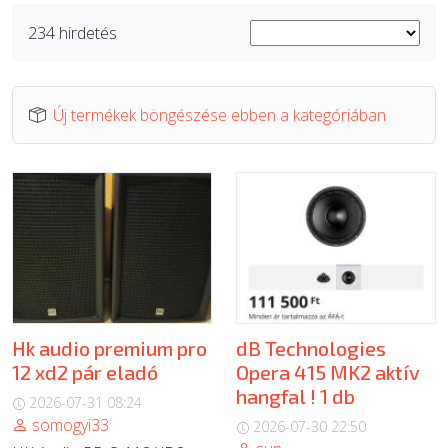
234 hirdetés
ÚJ TERMÉKEK
Új termékek böngészése ebben a kategóriában
Hk audio premium pro
dB Technologies
12 xd2 pár eladó
Opera 415 MK2 aktív
hangfal ! 1 db
2026-07-31 08:24
somogyi33
2026-07-30 22:50