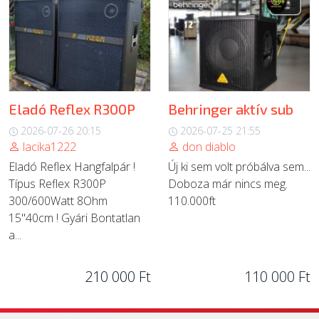
Eladó Reflex R300P
Behringer aktív sub
2026-07-26 20:15
2026-07-25 21:55
lacika1222
don diablo
Eladó Reflex Hangfalpár !
Új ki sem volt próbálva sem...
Típus Reflex R300P
Doboza már nincs meg.
300/600Watt 8Ohm
110.000ft
15"40cm ! Gyári Bontatlan
a...
210 000 Ft
110 000 Ft