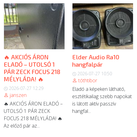
🔥 AKCIÓS ÁRON
Elder Audio Ra10
ELADÓ – UTOLSÓ 1
hangfalpár
PÁR ZECK FOCUS 218
2026-07-27 10:50
MÉLYLÁDA! 🔥
tóthtibor
2026-07-27 12:29
Eladó a képeken látható,
janszen
esztétikailag szebb napokat
🔥 AKCIÓS ÁRON ELADÓ –
is látott aktív passzív
UTOLSÓ 1 PÁR ZECK
hangfal...
FOCUS 218 MÉLYLÁDA! 🔥
Az előző pár az...