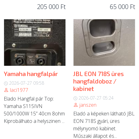
205 000 Ft
65 000 Ft
Yamaha hangfalpár
JBL EON 718S üres
hangfaldoboz /
2026-07-27 09:58
kabinet
laci1977
2026-07-27 05:24
Elado Hangfal pár Top:
janszen
Yamaha S115IVN
500/1000W 15” 40cm 8ohm
Eladó a képeken látható JBL
Kiprobálhato a helyszinen ...
EON 718S gyári, üres
mélynyomó kabinet.
Műszaki állapot és...