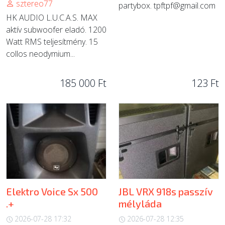
sztereo77
partybox.
tpftpf@gmail.com
HK AUDIO L.U.C.A.S. MAX
aktív subwoofer eladó. 1200
Watt RMS teljesítmény. 15
collos neodymium...
185 000 Ft
123 Ft
Elektro Voice Sx 500
JBL VRX 918s passzív
.+
mélyláda
2026-07-28 17:32
2026-07-28 12:35