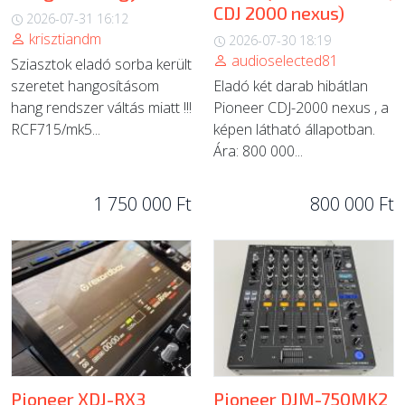
CDJ 2000 nexus)
2026-07-31 16:12
krisztiandm
2026-07-30 18:19
audioselected81
Sziasztok eladó sorba került
szeretet hangosításom
Eladó két darab hibátlan
hang rendszer váltás miatt !!!
Pioneer CDJ-2000 nexus , a
RCF715/mk5...
képen látható állapotban.
Ára: 800 000...
1 750 000 Ft
800 000 Ft
Pioneer XDJ-RX3
Pioneer DJM-750MK2