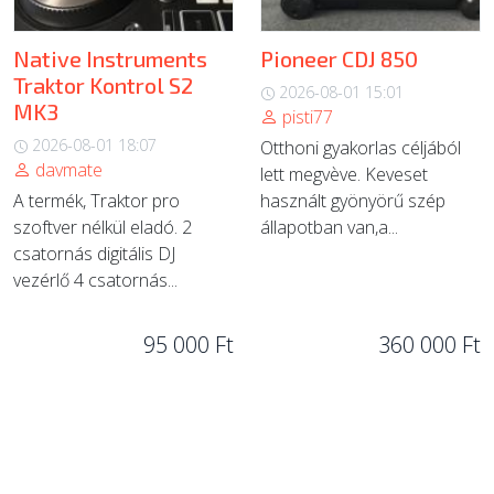
Native Instruments
Pioneer CDJ 850
Traktor Kontrol S2
2026-08-01 15:01
MK3
pisti77
2026-08-01 18:07
Otthoni gyakorlas céljából
davmate
lett megvève. Keveset
A termék, Traktor pro
használt gyönyörű szép
szoftver nélkül eladó. 2
állapotban van,a...
csatornás digitális DJ
vezérlő 4 csatornás...
95 000 Ft
360 000 Ft