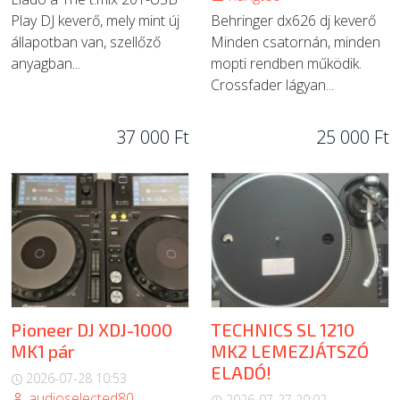
Play DJ keverő, mely mint új
Behringer dx626 dj keverő
állapotban van, szellőző
Minden csatornán, minden
anyagban...
mopti rendben működik.
Crossfader lágyan...
37 000 Ft
25 000 Ft
Pioneer DJ XDJ-1000
TECHNICS SL 1210
MK1 pár
MK2 LEMEZJÁTSZÓ
ELADÓ!
2026-07-28 10:53
audioselected80
2026-07-27 20:02