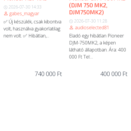
(DJM 750 MK2,
2026-07-30 14:33
DJM750MK2)
gabes_magyar
2026-07-30 11:28
✅ Új készülék, csak kibontva
audioselected81
volt, használva gyakorlatilag
nem volt. ✅ Hibátlan,...
Eladó egy hibátlan Pioneer
DJM-750MK2, a képen
látható állapotban. Ára: 400
000 Ft Tel:...
740 000 Ft
400 000 Ft