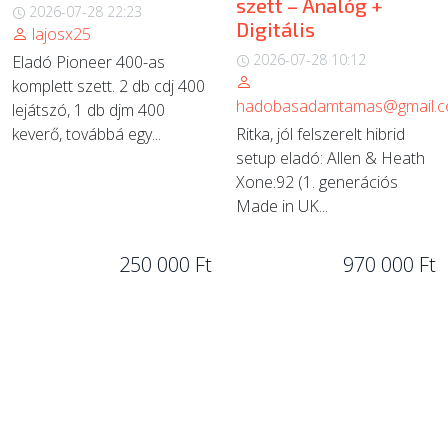
szett – Analóg +
2026-07-28 22:23
Digitális
lajosx25
2026-07-28 10:12
Eladó Pioneer 400-as
komplett szett. 2 db cdj 400
hadobasadamtamas@gmail.
lejátszó, 1 db djm 400
keverő, továbbá egy...
Ritka, jól felszerelt hibrid
setup eladó: Allen & Heath
Xone:92 (1. generációs
Made in UK...
250 000 Ft
970 000 Ft