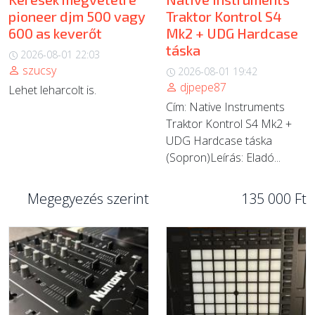
pioneer djm 500 vagy
Traktor Kontrol S4
600 as keverőt
Mk2 + UDG Hardcase
táska
2026-08-01 22:03
szucsy
2026-08-01 19:42
djpepe87
Lehet leharcolt is.
Cím: Native Instruments
Traktor Kontrol S4 Mk2 +
UDG Hardcase táska
(Sopron) ​Leírás: Eladó...
Megegyezés szerint
135 000 Ft