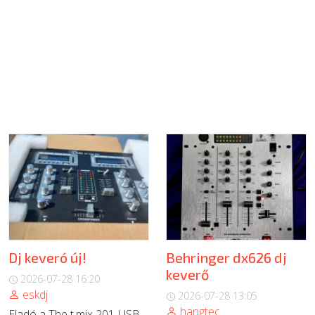
Dj keveró új!
Behringer dx626 dj
keverő
2026-07-28 16:20
eskdj
2026-07-28 13:05
hangtec
Eladó a The t.mix 201-USB