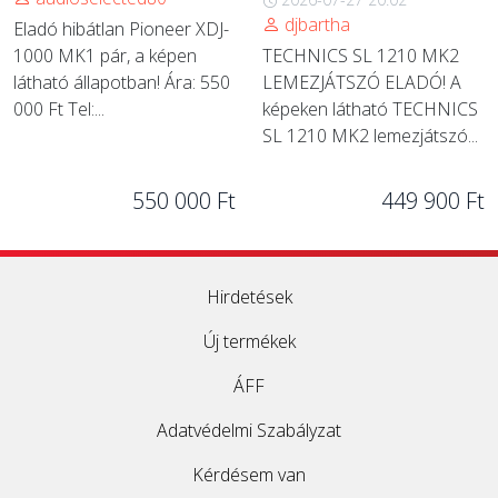
djbartha
Eladó hibátlan Pioneer XDJ-
1000 MK1 pár, a képen
TECHNICS SL 1210 MK2
látható állapotban! Ára: 550
LEMEZJÁTSZÓ ELADÓ! A
000 Ft Tel:...
képeken látható TECHNICS
SL 1210 MK2 lemezjátszó...
550 000 Ft
449 900 Ft
Hirdetések
Új termékek
ÁFF
Adatvédelmi Szabályzat
Kérdésem van