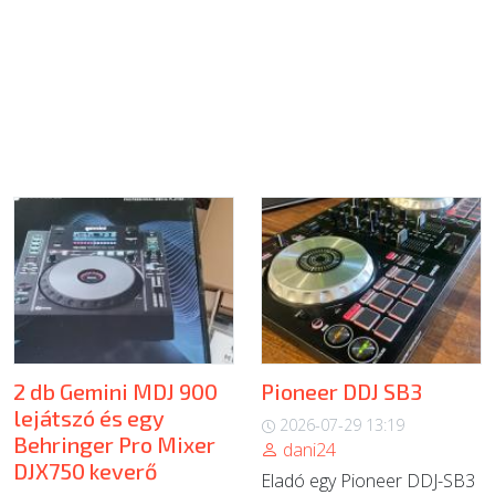
2 db Gemini MDJ 900
Pioneer DDJ SB3
lejátszó és egy
2026-07-29 13:19
Behringer Pro Mixer
dani24
DJX750 keverő
Eladó egy Pioneer DDJ-SB3