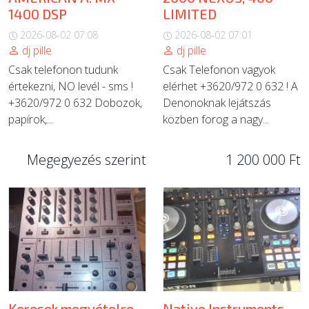
1400 DSP
LIMITED
2026-08-02 07:08
2026-08-02 07:01
dj pille
dj pille
Csak telefonon tudunk
Csak Telefonon vagyok
értekezni, NO levél - sms !
elérhet +3620/972 0 632 ! A
+3620/972 0 632 Dobozok,
Denonoknak lejátszás
papírok,...
közben forog a nagy...
Megegyezés szerint
1 200 000 Ft
Keresek megvételre
Native Instruments