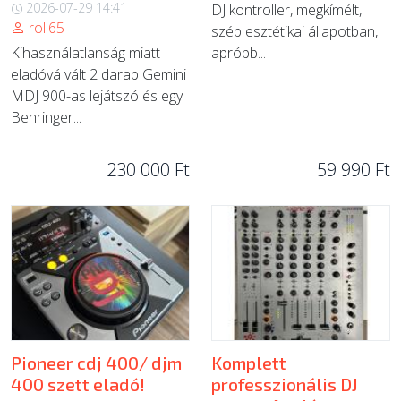
2026-07-29 14:41
DJ kontroller, megkímélt,
roll65
szép esztétikai állapotban,
Kihasználatlanság miatt
apróbb...
eladóvá vált 2 darab Gemini
MDJ 900-as lejátszó és egy
Behringer...
230 000 Ft
59 990 Ft
Pioneer cdj 400/ djm
Komplett
400 szett eladó!
professzionális DJ