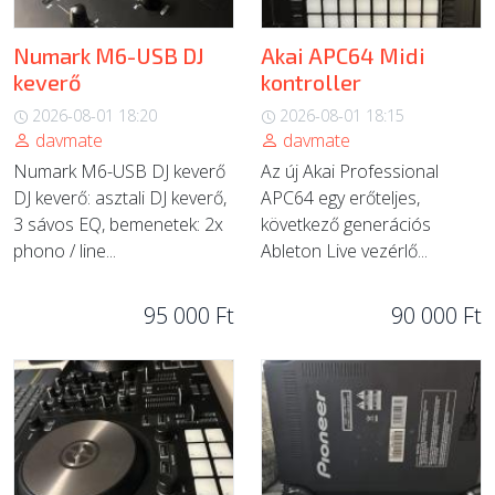
Numark M6-USB DJ
Akai APC64 Midi
keverő
kontroller
2026-08-01 18:20
2026-08-01 18:15
davmate
davmate
Numark M6-USB DJ keverő
Az új Akai Professional
DJ keverő: asztali DJ keverő,
APC64 egy erőteljes,
3 sávos EQ, bemenetek: 2x
következő generációs
phono / line...
Ableton Live vezérlő...
95 000 Ft
90 000 Ft