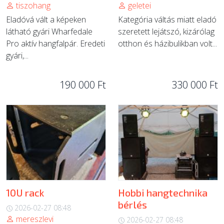
tiszohang
geletei
Eladóvá vált a képeken
Kategória váltás miatt eladó
látható gyári Wharfedale
szeretett lejátszó, kizárólag
Pro aktív hangfalpár. Eredeti
otthon és házibulikban volt...
gyári,...
190 000 Ft
330 000 Ft
10U rack
Hobbi hangtechnika
bérlés
2026-02-27 08:48
mereszlevi
2026-02-27 08:48