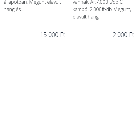
állapotban. Megunt elavult
vannak. Ár:7.000ft/db C
hang és...
kampó: 2.000ft/db Megunt,
elavult hang...
15 000 Ft
2 000 Ft