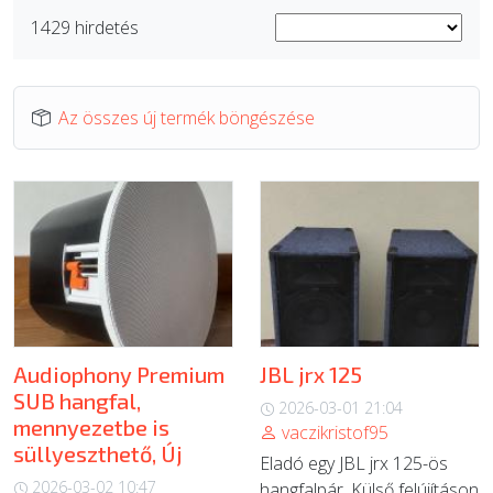
1429 hirdetés
ÚJ TERMÉKEK
Az összes új termék böngészése
Audiophony Premium
JBL jrx 125
SUB hangfal,
2026-03-01 21:04
mennyezetbe is
vaczikristof95
süllyeszthető, Új
Eladó egy JBL jrx 125-ös
2026-03-02 10:47
hangfalpár. Külső felújításon