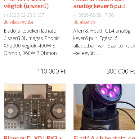
végfok (újszerű)
analóg keverő pult
2026-02-28 21:37
2026-02-28 17:56
olaszgyula
abancsi
Eladó a képeken látható
Allen & Heath GL4 analóg
újszerű 3U magas Phonic
keverő pult. Egész jó
XP2000 végfok. 400W 8
állapotban van. Szállító Rack
Ohmon, 960W 2 Ohmon...
-kel együtt....
110 000 Ft
300 000 Ft
Pioneer DJ XDJ-RX3 +
Eladó 4 db bontott, de