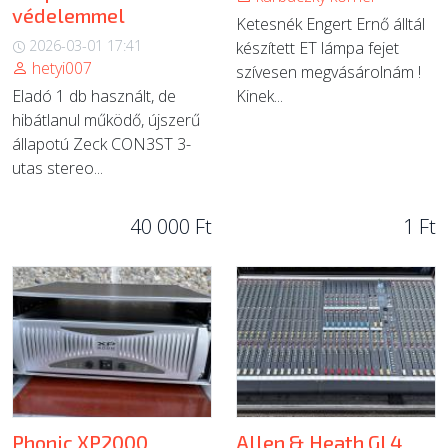
védelemmel
Ketesnék Engert Ernő álltál
2026-03-01 17:41
készített ET lámpa fejet
hetyi007
szívesen megvásárolnám !
Eladó 1 db használt, de
Kinek...
hibátlanul működő, újszerű
állapotú Zeck CON3ST 3-
utas stereo...
40 000 Ft
1 Ft
Phonic XP2000
Allen & Heath GL4