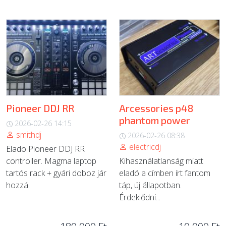
Pioneer DDJ RR
Arcessories p48
phantom power
2026-02-26 14:15
smithdj
2026-02-26 08:38
electricdj
Elado Pioneer DDJ RR
controller. Magma laptop
Kihasználatlanság miatt
tartós rack + gyári doboz jár
eladó a címben írt fantom
hozzá.
táp, új állapotban.
Érdeklődni...