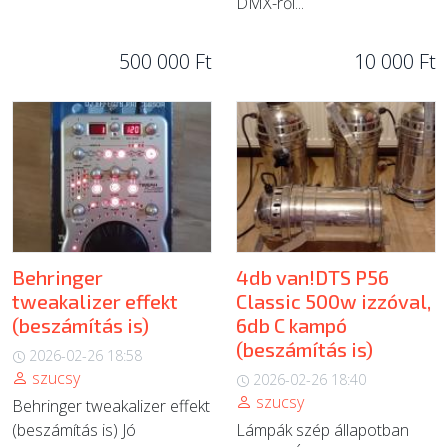
DMX-ről...
500 000 Ft
10 000 Ft
Behringer
4db van!DTS P56
tweakalizer effekt
Classic 500w izzóval,
(beszámítás is)
6db C kampó
(beszámítás is)
2026-02-26 18:58
szucsy
2026-02-26 18:40
szucsy
Behringer tweakalizer effekt
(beszámítás is) Jó
Lámpák szép állapotban