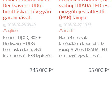
Decksaver + UDG
vadiúj LIXADA LED-es
hordtáska - 1 év gyári
mozgófejes falfestő
garanciával
(PAR) lámpa
2026-02-28 08:49
2026-02-27 19:55
djfido
madi
Pioneer DJ XDJ-RX3 +
Eladó 4 db csak
Decksaver + UDG
kipróbálásra kibontott, de
hordtáska eladó, első
vadiúj 70W-os LIXADA LED-
tulajdonostól. RX3 lejátszó:...
es mozgófejes falfestő...
745 000 Ft
65 000 Ft