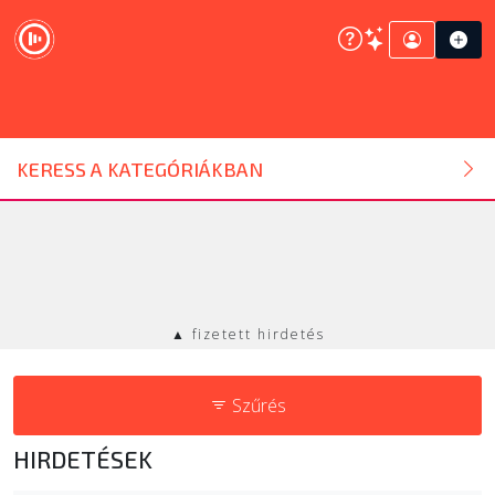
DJ ESZKÖZ
KERESS A KATEGÓRIÁKBAN
HANGTECHNIKA
FÉNYTECHNIKA
▲ fizetett hirdetés
STÚDIÓTECHNIKA
Szűrés
EGYÉB
HIRDETÉSEK
SZOLGÁLTATÁSOK