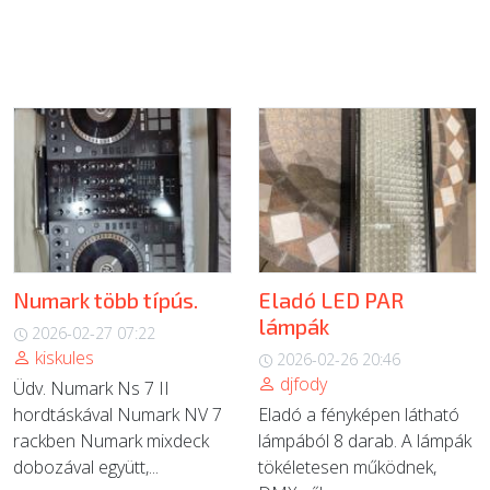
Numark több típús.
Eladó LED PAR
lámpák
2026-02-27 07:22
kiskules
2026-02-26 20:46
djfody
Üdv. Numark Ns 7 II
hordtáskával Numark NV 7
Eladó a fényképen látható
rackben Numark mixdeck
lámpából 8 darab. A lámpák
dobozával együtt,...
tökéletesen működnek,