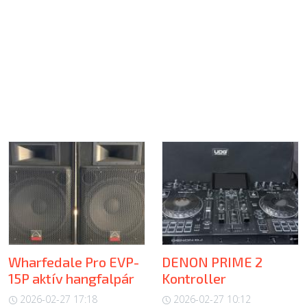
Wharfedale Pro EVP-
DENON PRIME 2
15P aktív hangfalpár
Kontroller
2026-02-27 17:18
2026-02-27 10:12