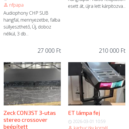
nfpapa
esett át, újra lett kárpitozva...
Audiophony CHP SUB
hangfal, mennyezetbe, falba
süllyeszthető, Új, doboz
nélkül, 3 db...
27 000 Ft
210 000 Ft
Zeck CON3ST 3-utas
ET lámpa fej
stereo crossover
2026-03-01 10:59
beépített
karbuczky kornél