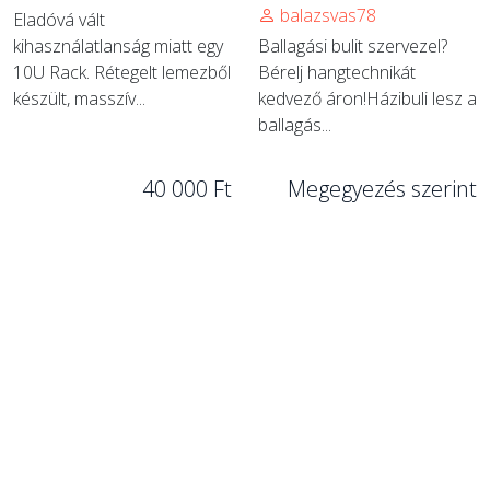
balazsvas78
Eladóvá vált
kihasználatlanság miatt egy
Ballagási bulit szervezel?
10U Rack. Rétegelt lemezből
Bérelj hangtechnikát
készült, masszív...
kedvező áron! ​Házibuli lesz a
ballagás...
40 000 Ft
Megegyezés szerint