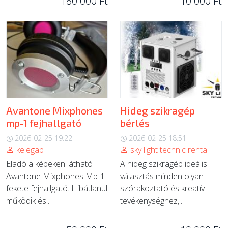
180 000 Ft
10 000 Ft
Avantone Mixphones
Hideg szikragép
mp-1 fejhallgató
bérlés
2026-02-25 19:22
2026-02-25 18:51
kelegab
sky light technic rental
Eladó a képeken látható
A hideg szikragép ideális
Avantone Mixphones Mp-1
választás minden olyan
fekete fejhallgató. Hibátlanul
szórakoztató és kreatív
működik és...
tevékenységhez,...